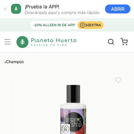
Ir
directamente
¡Prueba la APP!
ABRIR
al contenido
Descárgala aquí y compra más rápido
-10% ALLEEN IN DE APP
10EXTRA
Carrito
‹
Champús
Ir
directamente
a la
información
del producto