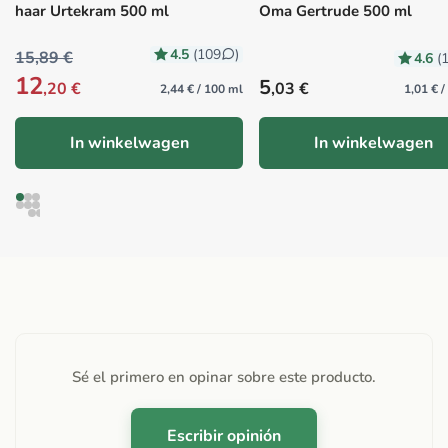
haar Urtekram 500 ml
Oma Gertrude 500 ml
4.5
(109
)
15,89 €
4.6
(
12
Precio habitual
5
,20 €
,03 €
2,44 € / 100 ml
1,01 € 
In winkelwagen
In winkelwagen
Sé el primero en opinar sobre este producto.
Escribir opinión