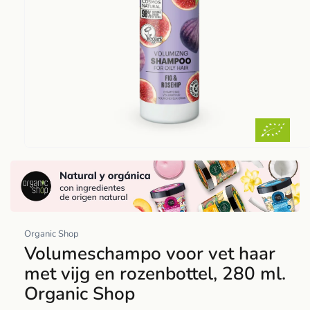
Abrir
elemento
multimedia
1
en
una
Organic Shop
ventana
Volumeschampo voor vet haar
modal
met vijg en rozenbottel, 280 ml.
Organic Shop