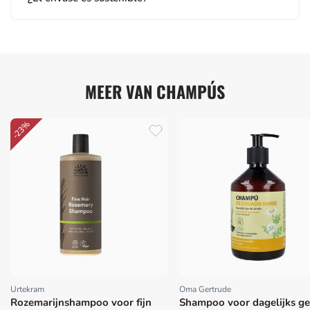
MEER VAN CHAMPÚS
-23%
Urtekram
Oma Gertrude
Proveedor:
Proveedor:
Rozemarijnshampoo voor fijn
Shampoo voor dagelijks ge