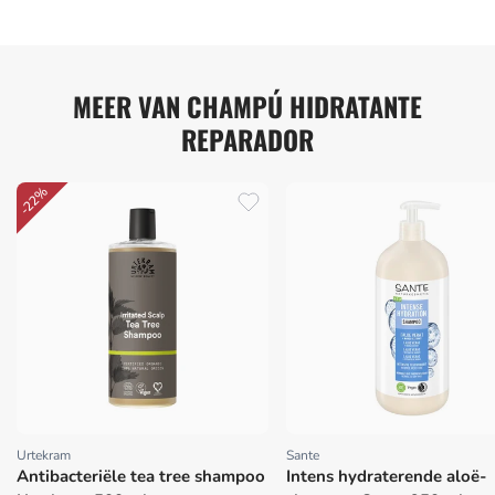
MEER VAN CHAMPÚ HIDRATANTE
REPARADOR
-22%
Urtekram
Sante
Proveedor:
Proveedor:
Antibacteriële tea tree shampoo
Intens hydraterende aloë-