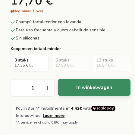
17,70 €
Nog maar 3 over!
Champú fortalecedor con lavanda
Para uso frecuente y cuero cabelludo sensible
Sin siliconas
Koop meer, betaal minder
3 stuks
6 stuks
12 stuks
17,35 €
17,00 €
16,64 €
/ud
/ud
/ud
In winkelwagen