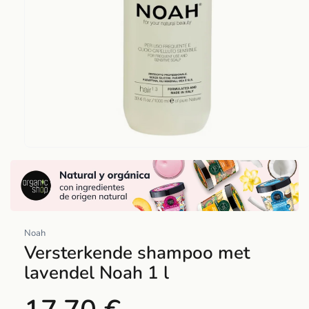
Abrir
elemento
multimedia
1
en
una
Noah
ventana
Versterkende shampoo met
modal
lavendel Noah 1 l