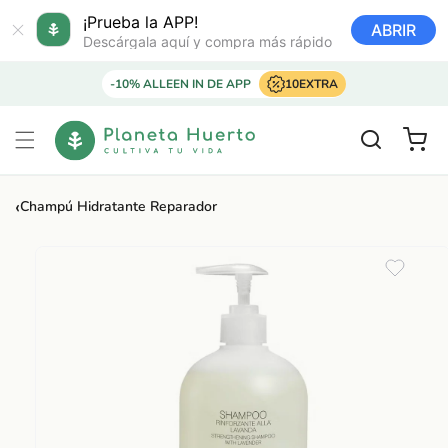
Ir
directamente
¡Prueba la APP!
ABRIR
al contenido
Descárgala aquí y compra más rápido
-10% ALLEEN IN DE APP
10EXTRA
Carrito
‹
Champú Hidratante Reparador
Ir
directamente
a la
información
del producto