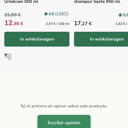
Urtekram 500 ml
shampoo Sante 950 ml
4.6
(138
)
15,89 €
5.
12
Precio habitual
17
,36 €
,27 €
2,47 € / 100 ml
1,82 € 
In winkelwagen
In winkelwagen
Sé el primero en opinar sobre este producto.
Escribir opinión