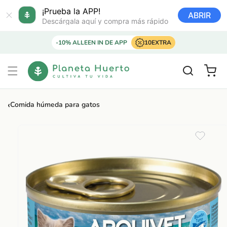
Ir
directamente
¡Prueba la APP!
ABRIR
al contenido
Descárgala aquí y compra más rápido
-10% ALLEEN IN DE APP
10EXTRA
Carrito
‹
Comida húmeda para gatos
Ir
directamente
a la
información
del producto