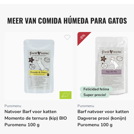
MEER VAN COMIDA HÚMEDA PARA GATOS
-8%
Felicidad felina
Super precio!
Puromenu
Puromenu
Proveedor:
Proveedor:
Natvoer Barf voor katten
Barf natvoer voor katten
Momento de ternura (kip) BIO
Dagverse prooi (konijn)
Puromenu 100 g
Puromenu 100 g