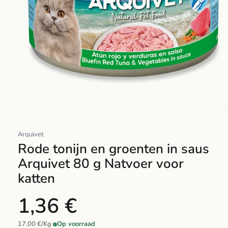
Abrir
elemento
Arquivet
multimedia
Rode tonijn en groenten in saus
1
en
Arquivet 80 g Natvoer voor
una
katten
ventana
modal
1,36 €
17,00 €/Kg
·
Op voorraad