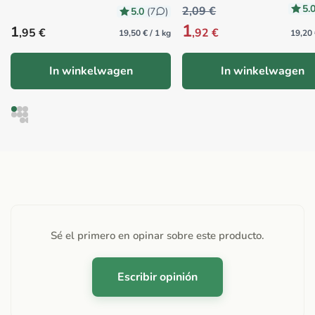
5.
2,09 €
5.0
(7
)
1
Precio habitual
1
,95 €
,92 €
19,50 € / 1 kg
19,20 
In winkelwagen
In winkelwagen
Sé el primero en opinar sobre este producto.
Escribir opinión